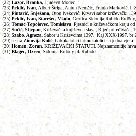
(22)
Lazor, Branka
, Ljudevit Modec
(23)
Peklić, Ivan
, Albert Štriga, Antun Nemčić, Franjo Marković, I.
(24)
Pintarić, Snježana,
Oton Iveković: Krvavi sabor križevački 139
(25)
Peklić, Ivan, Starešec, Vlado
, Grofica Sidonija Rubido Erdödy,
(26)
Tomac-Topolovec, Tomislava
,
Pjesnici u križevačkom kraju od
(27)
Sučić, Stjepan
, Križevačka književna slava, Riječ priređivača, 
(28)
Szabo, Agneza
, Sabor u Križevcima 1397., Kaj XXX/1997. br 2,
(29) sestra
Zinovija Kolić
, Grkokatolici i rimokatolici su jedna vjera
(30)
Homen, Zoran
,
KRIŽEVAČKI ŠTATUTI,
Najznamenitije hrva
(31)
Blagec, Ozren
, Sidonija Erdödy pl. Rubido