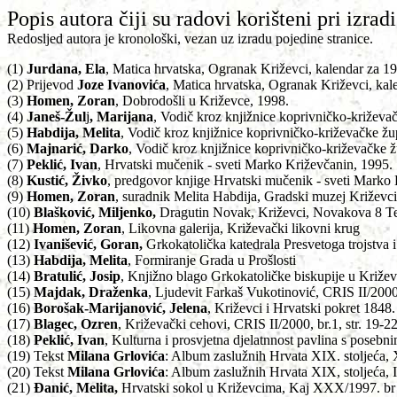
Popis autora čiji su radovi korišteni pri izradi
Redosljed autora je kronološki, vezan uz izradu pojedine stranice.
(1)
Jurdana, Ela
, Matica hrvatska, Ogranak Križevci, kalendar za 1
(2) Prijevod
Joze Ivanovića
, Matica hrvatska, Ogranak Križevci, kal
(3)
Homen, Zoran
, Dobrodošli u Križevce, 1998.
(4)
Janeš-Žul
j
, Marijana
, Vodič kroz knjižnice koprivničko-križeva
(5)
Habdija, Melita
, Vodič kroz knjižnice koprivničko-križevačke žu
(6)
Majnarić, Darko
, Vodič kroz knjižnice koprivničko-križevačke ž
(7)
Peklić, Ivan
, Hrvatski mučenik - sveti Marko Križevčanin, 1995.
(8)
Kustić, Živko
, predgovor knjige Hrvatski mučenik - sveti Marko
(9)
Homen, Zoran
, suradnik Melita Habdija, Gradski muzej Križevci
(10)
Blašković, Miljenko,
Dragutin Novak, Križevci, Novakova 8 Tel
(11)
Homen, Zoran
, Likovna galerija, Križevački likovni krug
(12)
Ivanišević, Goran,
Grkokatolička katedrala Presvetoga trojstva 
(13)
Habdija, Melita
, Formiranje Grada u Prošlosti
(14)
Bratulić, Josip
, Knjižno blago Grkokatoličke biskupije u Križe
(15)
Majdak, Draženka
, Ljudevit Farkaš Vukotinović, CRIS II/2000,
(16)
Borošak-Marijanović, Jelena
, Križevci i Hrvatski pokret 1848. 
(17)
Blagec, Ozren
, Križevački cehovi, CRIS II/2000, br.1, str. 19-2
(18)
Peklić, Ivan
, Kulturna i prosvjetna djelatnnost pavlina s posebn
(19) Tekst
Milana Grlovića
: Album zaslužnih Hrvata XIX. stoljeća,
(20) Tekst
Milana Grlovića
: Album zaslužnih Hrvata XIX, stoljeća, 
(21)
Đanić, Melita,
Hrvatski sokol u Križevcima, Kaj XXX/1997. br 2