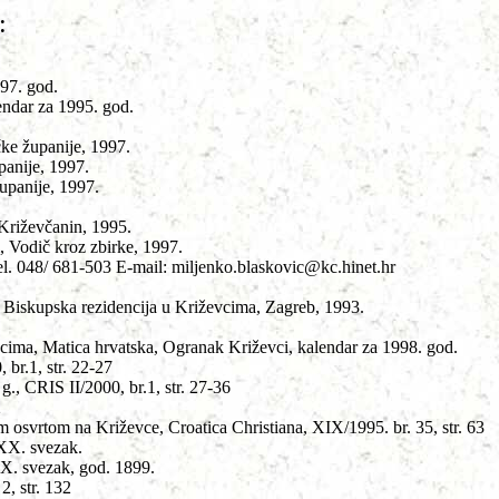
:
997. god.
endar za 1995. god.
čke županije, 1997.
panije, 1997.
upanije, 1997.
 Križevčanin, 1995.
, Vodič kroz zbirke, 1997.
. 048/ 681-503 E-mail: miljenko.blaskovic@kc.hinet.hr
i Biskupska rezidencija u Križevcima, Zagreb, 1993.
vcima, Matica hrvatska, Ogranak Križevci, kalendar za 1998. god.
 br.1, str. 22-27
g., CRIS II/2000, br.1, str. 27-36
2
im osvrtom na Križevce, Croatica Christiana, XIX/1995. br. 35, str. 63
 XX. svezak.
IX. svezak, god. 1899.
, str. 132