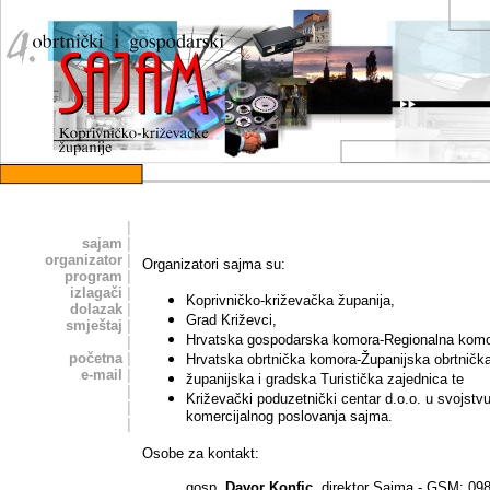
|
sajam
|
organizator
|
Organizatori sajma su:
program
|
izlagači
|
Koprivničko-križevačka županija,
dolazak
|
Grad Križevci,
smještaj
|
Hrvatska gospodarska komora-Regionalna komo
|
početna
|
Hrvatska obrtnička komora-Županijska obrtničk
e-mail
|
županijska i gradska Turistička zajednica te
|
Križevački poduzetnički centar d.o.o. u svojstvu 
|
komercijalnog poslovanja sajma.
|
Osobe za kontakt:
gosp.
Davor Konfic
, direktor Sajma - GSM: 09