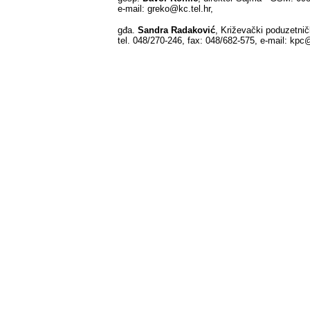
e-mail: greko@kc.tel.hr,
gđa.
Sandra Radaković
, Križevački poduzetnič
tel. 048/270-246, fax: 048/682-575, e-mail: kpc@