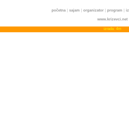
početna
|
sajam
|
organizator
|
program
|
i
-
www.krizevci.net
-
izrada: 4m