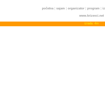
početna
|
sajam
|
organizator
|
program
|
i
-
www.krizevci.net
-
izrada: 4m