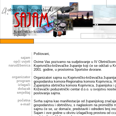
|
Poštovani,
sajam
|
opći uvjeti
|
Ovime Vas pozivamo na sudjelovanje u IV Obrtničko
narudžbenica
|
Koprivničko-križevačke županije koji će se održati u K
|
2001. godine, u prostorima Sportske dvorane.
|
organizator
|
Organizatori sajma su Koprivničko-križevačka županija
program
|
gospodarska komora-Regionalna komora Koprivnica, H
izlagači
|
Županijska obrtnička komora Koprivnica, županijska i g
dolazak
|
Križevački poduzetnički centar d.o.o. u svojstvu nosite
smještaj
|
poslovanja sajma.
|
početna
|
Svrha sajma kao manifestacije od županijskog značaja
e-mail
|
gospodarstvu i obrtništvu, s naglaskom na promidžbi m
|
sajmu će se, uz domaće, predstaviti i određeni broj in
|
Sajam i ove godine u okviru izlagačkog prostora od c
|