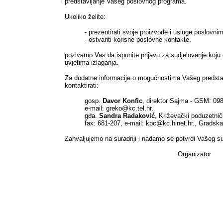
predstavljanje Vašeg poslovnog programa.
Ukoliko želite:
- prezentirati svoje proizvode i usluge poslovnim 
- ostvariti korisne poslovne kontakte,
pozivamo Vas da ispunite prijavu za sudjelovanje koju 
uvjetima izlaganja.
Za dodatne informacije o mogućnostima Vašeg predsta
kontaktirati:
gosp.
Davor Konfic
, direktor Sajma - GSM: 09
e-mail: greko@kc.tel.hr,
gđa.
Sandra Radaković
, Križevački poduzetničk
fax: 681-207, e-mail: kpc@kc.hinet.hr., Gradsk
Zahvaljujemo na suradnji i nadamo se potvrdi Vašeg su
Organizator